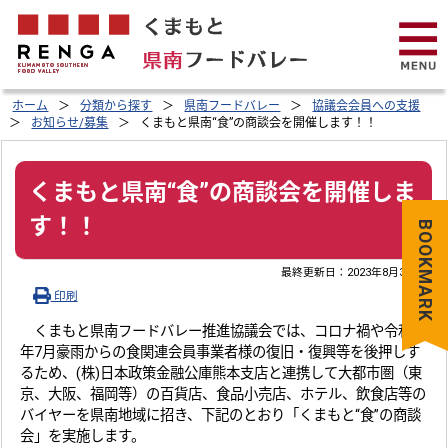
ホーム
分類から探す
県南フードバレー
協議会会員への支援
お知らせ/募集
くまもと県南“食”の商談会を開催します！！
くまもと県南“食”の商談会を開催しま
す！！
BOOKMARK
最終更新日：
2023年8月31日
印刷
くまもと県南フードバレー推進協議会では、コロナ禍や令和2
年7月豪雨からの食関連会員事業者様の復旧・復興等を後押しす
るため、(株)日本政策金融公庫熊本支店と連携して大都市圏（東
京、大阪、福岡等）の百貨店、食品小売店、ホテル、飲食店等の
バイヤーを県南地域に招き、下記のとおり「くまもと“食”の商談
会」を実施します。