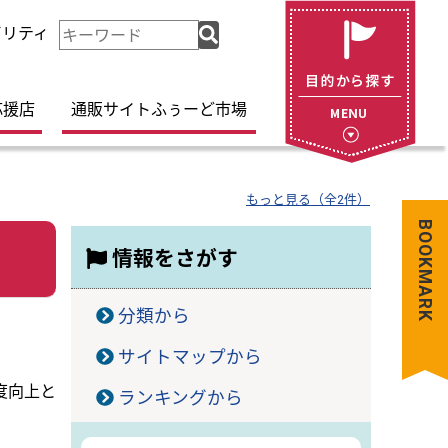
ビリティ
検
索
キ
ー
応援店
通販サイトふぅーど市場
ワ
ー
ド
もっと見る（全2件）
BOOKMARK
情報をさがす
分類から
サイトマップから
度向上と
ランキングから