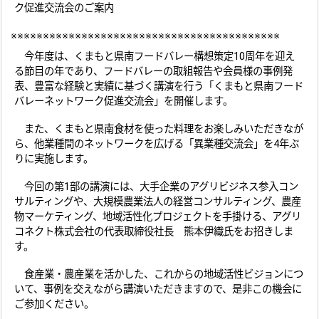
ク促進交流会のご案内
※※※※※※※※※※※※※※※※※※※※※※※※※※※※※※※※※※※※※※※※※※
今年度は、くまもと県南フードバレー構想策定10周年を迎え
る節目の年であり、フードバレーの取組報告や会員様の事例発
表、豊富な経験と実績に基づく講演を行う「くまもと県南フード
バレーネットワーク促進交流会」を開催します。
また、くまもと県南食材を使った料理をお楽しみいただきなが
ら、他業種間のネットワークを広げる「異業種交流会」を4年ぶ
りに実施します。
今回の第1部の講演には、大手企業のアグリビジネス参入コン
サルティングや、大規模農業法人の経営コンサルティング、農産
物マーケティング、地域活性化プロジェクトを手掛ける、アグリ
コネクト株式会社の代表取締役社長 熊本伊織氏をお招きしま
す。
食産業・農産業を活かした、これからの地域活性ビジョンにつ
いて、事例を交えながら講演いただきますので、是非この機会に
ご参加ください。