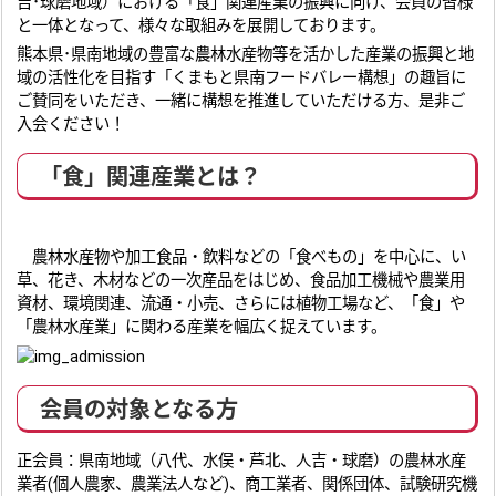
吉･球磨地域）における「食」関連産業の振興に向け、会員の皆様
と一体となって、様々な取組みを展開しております。
熊本県･県南地域の豊富な農林水産物等を活かした産業の振興と地
域の活性化を目指す「くまもと県南フードバレー構想」の趣旨に
ご賛同をいただき、一緒に構想を推進していただける方、是非ご
入会ください！
「食」関連産業とは？
農林水産物や加工食品・飲料などの「食べもの」を中心に、い
草、花き、木材などの一次産品をはじめ、食品加工機械や農業用
資材、環境関連、流通・小売、さらには植物工場など、「食」や
「農林水産業」に関わる産業を幅広く捉えています。
会員の対象となる方
正会員：県南地域（八代、水俣・芦北、人吉・球磨）の農林水産
業者(個人農家、農業法人など)、商工業者、関係団体、試験研究機